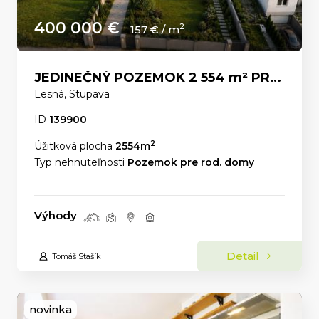
400 000 €
2
157 € / m
JEDINEČNÝ POZEMOK 2 554 m² PRE LUXUSNÉ RODINNÉ SÍDLO POD LESOM – Stupava ul.Lesná
Lesná, Stupava
ID
139900
2
Úžitková plocha
2554m
Typ nehnuteľnosti
Pozemok pre rod. domy
Výhody
Detail
Tomáš Stašík
novinka