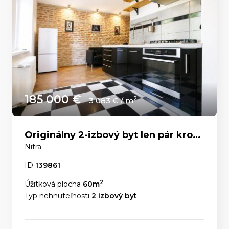
185 000 €
2
3 083 € / m
Originálny 2-izbový byt len pár krokov od Nitrianskeho hradu
Nitra
ID
139861
2
Úžitková plocha
60m
Typ nehnuteľnosti
2 izbový byt