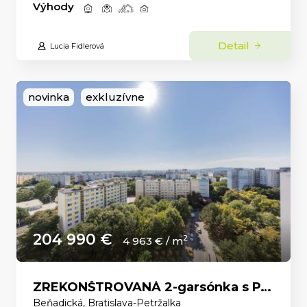
Výhody
Detail
Lucia Fidlerová
novinka
exkluzívne
204 990 €
2
4 963 € / m
ZREKONŠTROVANÁ 2-garsónka s PANORAMATICKÝM VÝHĽADOM a ELEKTRIČKOU priamo pred domom.
Beňadická, Bratislava-Petržalka