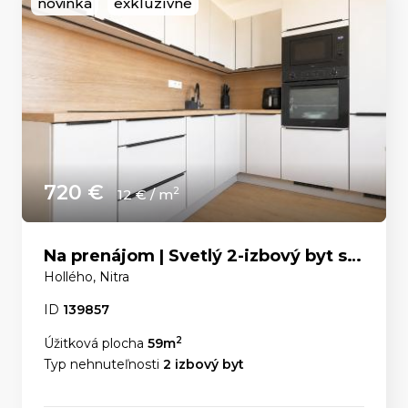
novinka
exkluzívne
720 €
2
12 € / m
Na prenájom | Svetlý 2-izbový byt s panoramatickým výhľadom v centre Nitry
Hollého, Nitra
ID
139857
2
Úžitková plocha
59m
Typ nehnuteľnosti
2 izbový byt