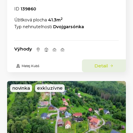
ID
139860
2
Úžitková plocha
41.3m
Typ nehnuteľnosti
Dvojgarsónka
Výhody
Detail
Matej Kubš
novinka
exkluzívne