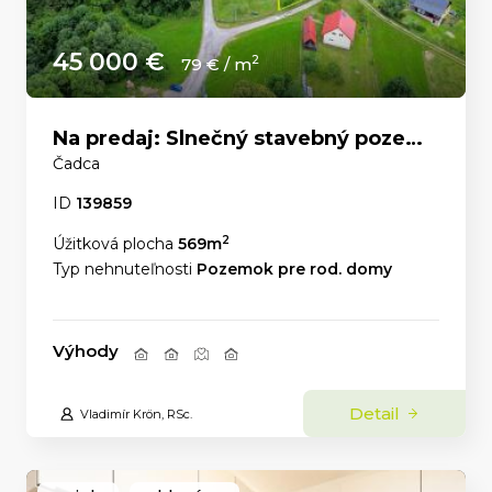
45 000 €
2
79 € / m
Na predaj: Slnečný stavebný pozemok 569 m² – Čadca, časť U Líšky
Čadca
ID
139859
2
Úžitková plocha
569m
Typ nehnuteľnosti
Pozemok pre rod. domy
Výhody
Detail
Vladimír Krön, RSc.