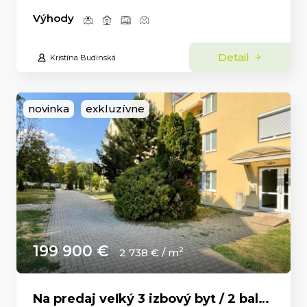
Výhody
Detail
Kristína Budinská
novinka
exkluzívne
199 900 €
2
2 738 € / m
Na predaj veľký 3 izbový byt / 2 balkóny / Čermáň