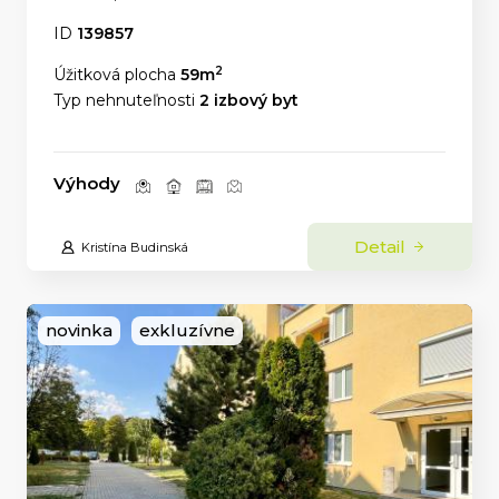
ID
139857
2
Úžitková plocha
59m
Typ nehnuteľnosti
2 izbový byt
Výhody
Detail
Kristína Budinská
novinka
exkluzívne