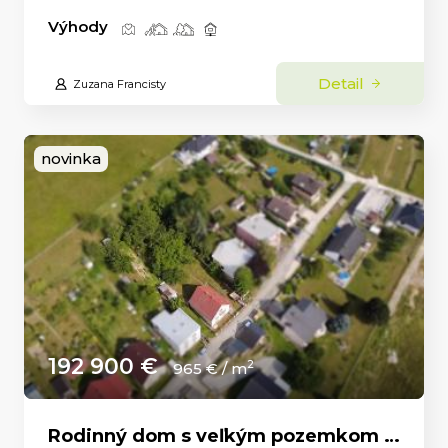
Výhody
Detail
Zuzana Francisty
novinka
192 900 €
2
965 € / m
Rodinný dom s veľkým pozemkom a nádhernými výhľadmi – Dolný Milochov