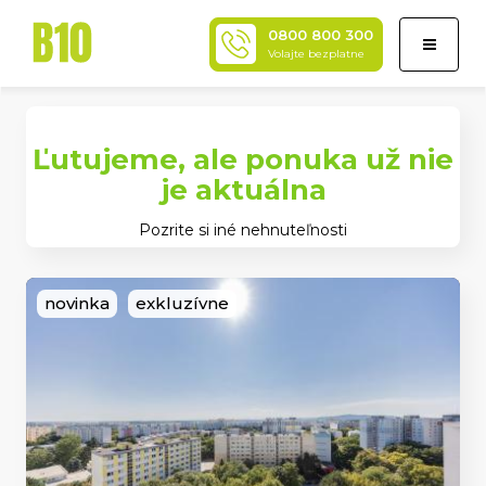
0800 800 300
Toggle
Volajte bezplatne
navigati
Ľutujeme, ale ponuka už nie
je aktuálna
Pozrite si iné nehnuteľnosti
novinka
exkluzívne