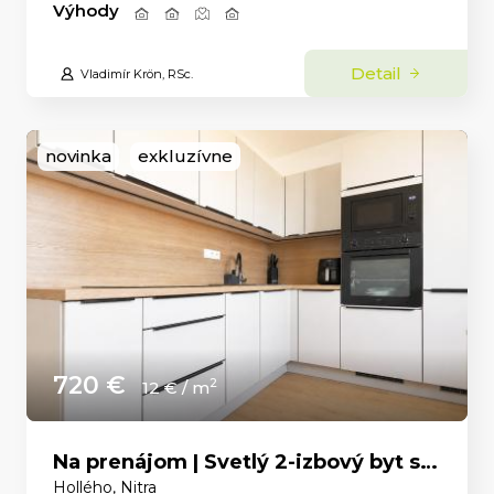
Výhody
Detail
Vladimír Krön, RSc.
novinka
exkluzívne
720 €
2
12 € / m
Na prenájom | Svetlý 2-izbový byt s panoramatickým výhľadom v centre Nitry
Hollého, Nitra