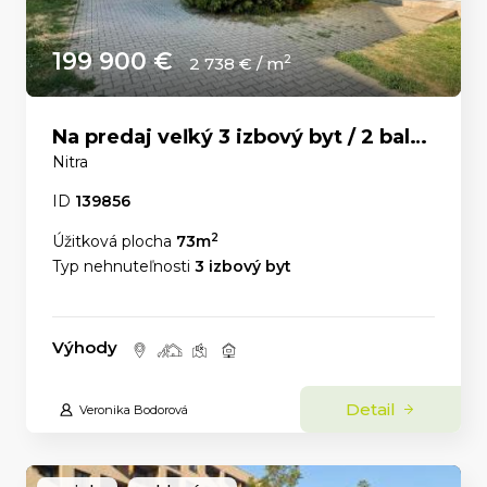
199 900 €
2
2 738 € / m
Na predaj veľký 3 izbový byt / 2 balkóny / Čermáň
Nitra
ID
139856
2
Úžitková plocha
73m
Typ nehnuteľnosti
3 izbový byt
Výhody
Detail
Veronika Bodorová