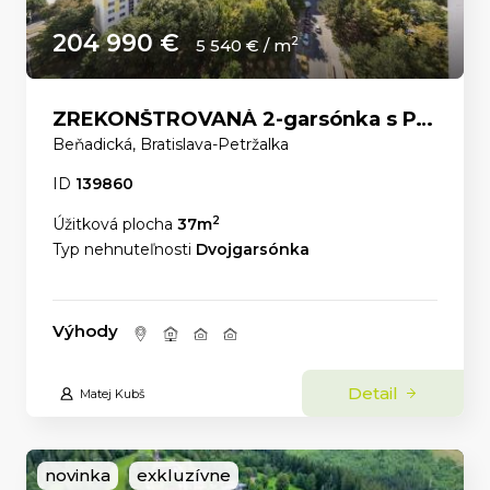
204 990 €
2
5 540 € / m
ZREKONŠTROVANÁ 2-garsónka s PANORAMATICKÝM VÝHĽADOM a ELEKTRIČKOU priamo pred domom.
Beňadická, Bratislava-Petržalka
ID
139860
2
Úžitková plocha
37m
Typ nehnuteľnosti
Dvojgarsónka
Výhody
Detail
Matej Kubš
novinka
exkluzívne