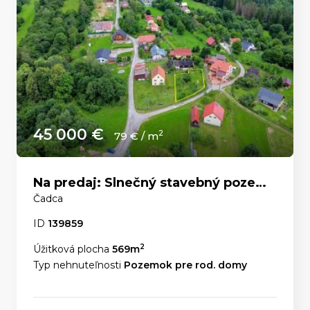
45 000 €
2
79 € / m
Na predaj: Slnečný stavebný pozemok 569 m² – Čadca, časť U Líšky
Čadca
ID
139859
2
Úžitková plocha
569m
Typ nehnuteľnosti
Pozemok pre rod. domy