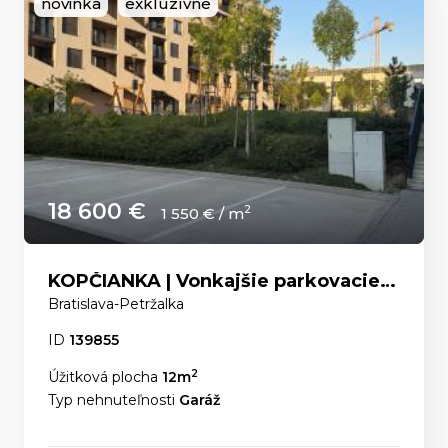
novinka
exkluzívne
18 600 €
2
1 550 € / m
KOPČIANKA | Vonkajšie parkovacie státie
Bratislava-Petržalka
ID
139855
2
Úžitková plocha
12m
Typ nehnuteľnosti
Garáž