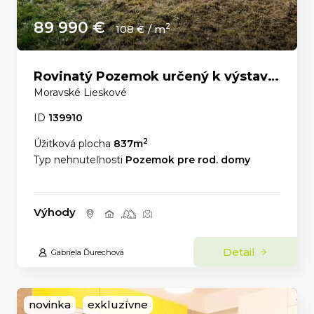
89 990 €
2
108 € / m
Rovinatý Pozemok určený k výstavbe domu
Moravské Lieskové
ID
139910
2
Úžitková plocha
837m
Typ nehnuteľnosti
Pozemok pre rod. domy
Výhody
Detail
Gabriela Ďurechová
novinka
exkluzívne