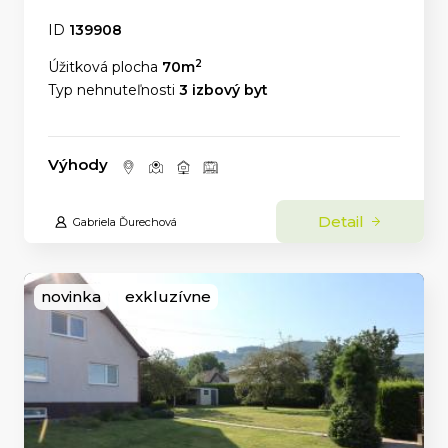
ID
139908
2
Úžitková plocha
70m
Typ nehnuteľnosti
3 izbový byt
Výhody
Detail
Gabriela Ďurechová
novinka
exkluzívne