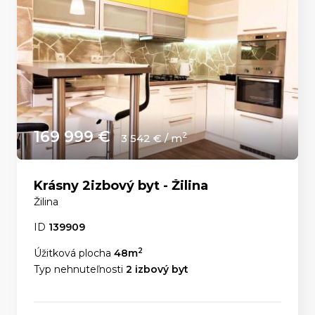
169 999 €
2
3 542 € / m
Krásny 2izbový byt - Žilina
Žilina
ID
139909
2
Úžitková plocha
48m
Typ nehnuteľnosti
2 izbový byt