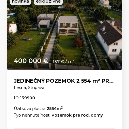
novinka
exkluzívne
400 000 €
2
157 € / m
JEDINEČNÝ POZEMOK 2 554 m² PRE LUXUSNÉ RODINNÉ SÍDLO POD LESOM – Stupava ul.Lesná
Lesná, Stupava
ID
139900
2
Úžitková plocha
2554m
Typ nehnuteľnosti
Pozemok pre rod. domy