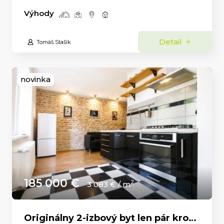
Výhody
Detail
Tomáš Stašík
novinka
185 000 €
2
3 083 € / m
Originálny 2-izbový byt len pár krokov od Nitrianskeho hradu