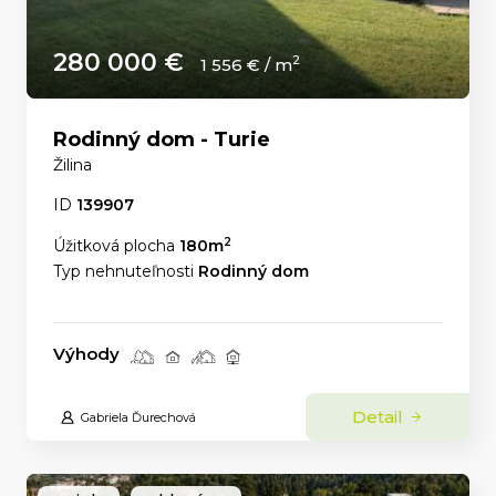
280 000 €
2
1 556 € / m
Rodinný dom - Turie
Žilina
ID
139907
2
Úžitková plocha
180m
Typ nehnuteľnosti
Rodinný dom
Výhody
Detail
Gabriela Ďurechová