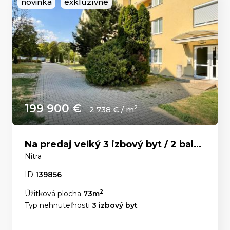
novinka
exkluzívne
199 900 €
2
2 738 € / m
Na predaj veľký 3 izbový byt / 2 balkóny / Čermáň
Nitra
ID
139856
2
Úžitková plocha
73m
Typ nehnuteľnosti
3 izbový byt