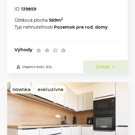
ID
139859
2
Úžitková plocha
569m
Typ nehnuteľnosti
Pozemok pre rod. domy
Výhody
Detail
Vladimír Krön, RSc.
novinka
exkluzívne