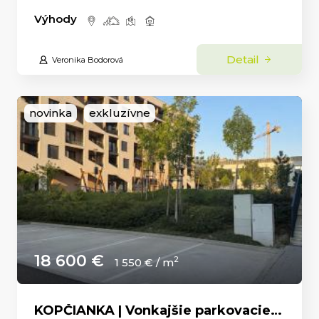
Výhody
Detail
Veronika Bodorová
novinka
exkluzívne
18 600 €
2
1 550 € / m
KOPČIANKA | Vonkajšie parkovacie státie