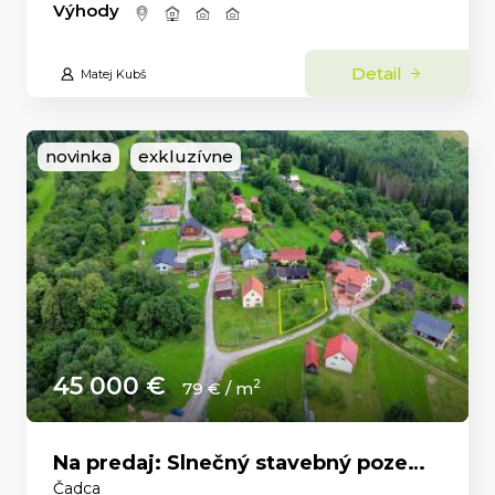
Výhody
Detail
Matej Kubš
novinka
exkluzívne
45 000 €
2
79 € / m
Na predaj: Slnečný stavebný pozemok 569 m² – Čadca, časť U Líšky
Čadca