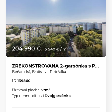
204 990 €
2
5 540 € / m
ZREKONŠTROVANÁ 2-garsónka s PANORAMATICKÝM VÝHĽADOM a ELEKTRIČKOU priamo pred domom.
Beňadická, Bratislava-Petržalka
ID
139860
2
Úžitková plocha
37m
Typ nehnuteľnosti
Dvojgarsónka