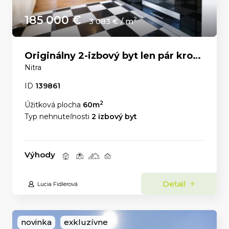
185 000 €
2
3 083 € / m
Originálny 2-izbový byt len pár krokov od Nitrianskeho hradu
Nitra
ID
139861
2
Úžitková plocha
60m
Typ nehnuteľnosti
2 izbový byt
Výhody
Detail
Lucia Fidlerová
novinka
exkluzívne