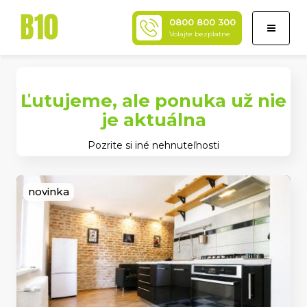
0800 800 300
Toggle
Volajte bezplatne
navigati
Ľutujeme, ale ponuka už nie
je aktuálna
Pozrite si iné nehnuteľnosti
novinka