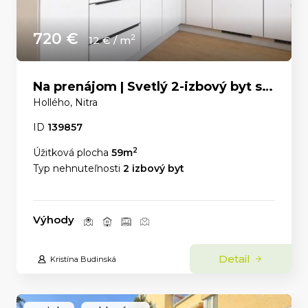
720 €
2
12 € / m
Na prenájom | Svetlý 2-izbový byt s panoramatickým výhľadom v centre Nitry
Hollého, Nitra
ID
139857
2
Úžitková plocha
59m
Typ nehnuteľnosti
2 izbový byt
Výhody
Detail
Kristína Budinská