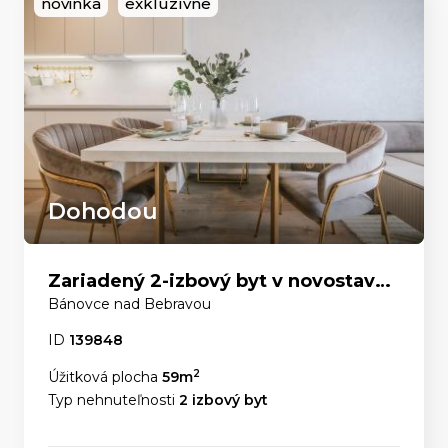
novinka
exkluzívne
Dohodou
Zariadený 2-izbový byt v novostavbe: Stačí sa len nasťahovať
Bánovce nad Bebravou
ID
139848
2
Úžitková plocha
59m
Typ nehnuteľnosti
2 izbový byt