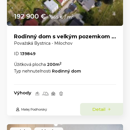
192 900 €
2
965 € / m
Rodinný dom s veľkým pozemkom a nádhernými výhľadmi – Dolný Milochov
Považská Bystrica - Milochov
ID
139849
2
Úžitková plocha
200m
Typ nehnuteľnosti
Rodinný dom
Výhody
Detail
Matej Podhorský