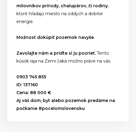
milovníkov prírody, chalupárov, či rodiny
,
ktoré hľadajú miesto na oddych a dobitie
energie.
Možnosť dokúpiť pozemok navyše.
Zavolajte nám a príďte si ju pozrieť.
Tento
kúsok raja na Zemi čaká možno práve na vás.
0903 745 855
ID: 137160
Cena: 88 000 €
Aj váš dom, byt alebo pozemok predáme na
počkanie #pocelomslovensku