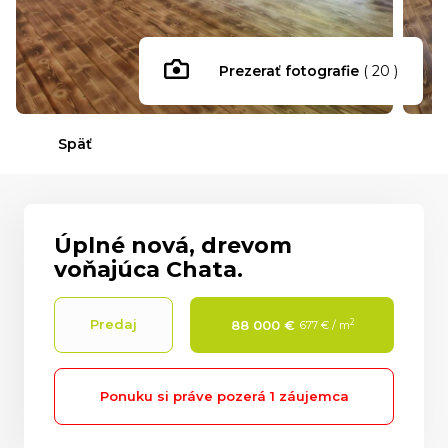
Prezerať fotografie
( 20 )
Späť
Úplné nová, drevom
voňajúca Chata.
Predaj
2
88 000 €
677 € / m
Ponuku si práve pozerá
1 záujemca