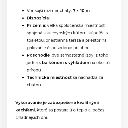
Vonkajší rozmer chaty:
7 × 10 m
Dispozícia
:
Prízemie
: veľká spoločenská miestnosť
spojená s kuchynským kútom, kúpeľňa s
toaletou, priestranná terasa a priestor na
grilovanie či posedenie pri ohni
Poschodie
: dve samostatné izby, z toho
jedna s
balkónom s výhľadom
na okolitú
prírodu
Technická miestnosť
sa nachádza za
chatou
Vykurovanie je zabezpečené kvalitnými
kachľami
, ktoré sa postarajú o teplo aj počas
chladnejších dní.